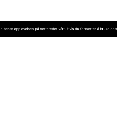
den beste opplevelsen på nettstedet vårt. Hvis du fortsetter å bruke det
Sentra
EC. Da