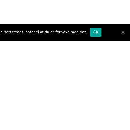
te nettstedet, antar vi at du er fornøyd med det.
OK
lt på Nyhavna hos
hls Bryggeri